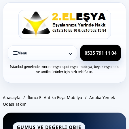
Icerige
gec
0535 791 11 04
Menu
İstanbul genelinde ikinci el eşya, spot eşya, mobilya, beyaz eşya, ofis
ve antika ürünler için hızlı teklif alın.
Anasayfa
/
İkinci El Antika Esya Mobilya
/
Antika Yemek
Odası Takımı
GÜMÜŞ VE DEĞERLI OBJE