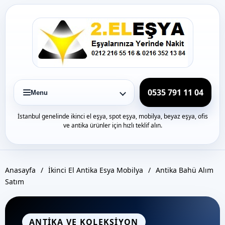
Icerige
gec
0535 791 11 04
Menu
İstanbul genelinde ikinci el eşya, spot eşya, mobilya, beyaz eşya, ofis
ve antika ürünler için hızlı teklif alın.
Anasayfa
/
İkinci El Antika Esya Mobilya
/
Antika Bahü Alım
Satım
ANTIKA VE KOLEKSIYON