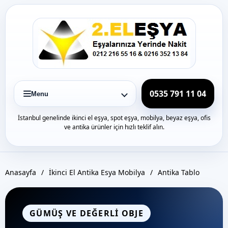
Icerige
gec
0535 791 11 04
Menu
İstanbul genelinde ikinci el eşya, spot eşya, mobilya, beyaz eşya, ofis
ve antika ürünler için hızlı teklif alın.
Anasayfa
/
İkinci El Antika Esya Mobilya
/
Antika Tablo
GÜMÜŞ VE DEĞERLI OBJE