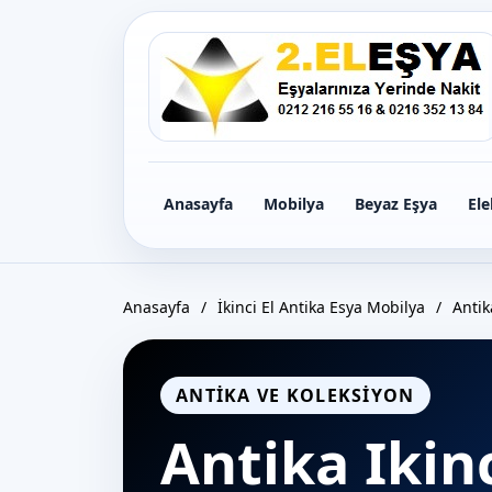
Icerige
gec
Anasayfa
Mobilya
Beyaz Eşya
Ele
Anasayfa
/
İkinci El Antika Esya Mobilya
/
Antik
ANTIKA VE KOLEKSIYON
Antika Ikinc