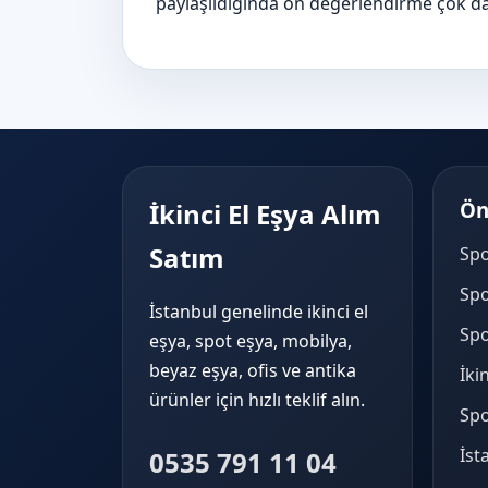
paylaşıldığında ön değerlendirme çok daha
İkinci El Eşya Alım
Ön
Satım
Spo
Spo
İstanbul genelinde ikinci el
Spo
eşya, spot eşya, mobilya,
beyaz eşya, ofis ve antika
İki
ürünler için hızlı teklif alın.
Spo
İst
0535 791 11 04