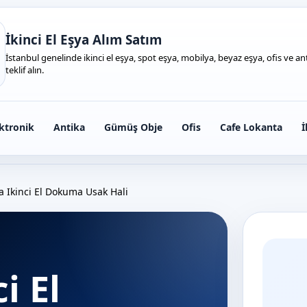
İkinci El Eşya Alım Satım
İstanbul genelinde ikinci el eşya, spot eşya, mobilya, beyaz eşya, ofis ve anti
teklif alın.
ktronik
Antika
Gümüş Obje
Ofis
Cafe Lokanta
İ
a Ikinci El Dokuma Usak Hali
i El