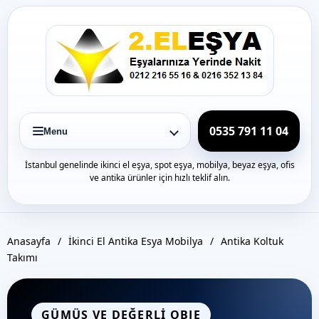
Icerige
gec
0535 791 11 04
Menu
İstanbul genelinde ikinci el eşya, spot eşya, mobilya, beyaz eşya, ofis
ve antika ürünler için hızlı teklif alın.
Anasayfa
/
İkinci El Antika Esya Mobilya
/
Antika Koltuk
Takımı
GÜMÜŞ VE DEĞERLI OBJE