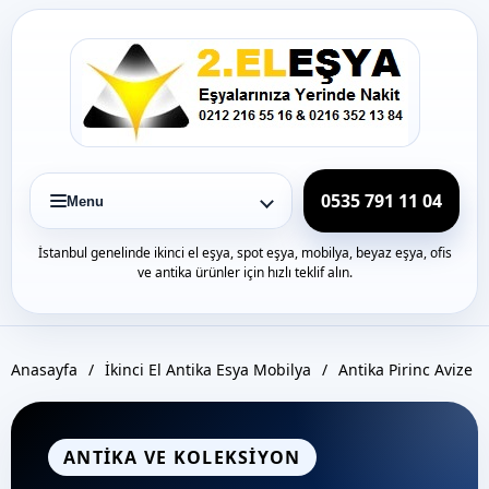
Icerige
gec
0535 791 11 04
Menu
İstanbul genelinde ikinci el eşya, spot eşya, mobilya, beyaz eşya, ofis
ve antika ürünler için hızlı teklif alın.
Anasayfa
/
İkinci El Antika Esya Mobilya
/
Antika Pirinc Avize
ANTIKA VE KOLEKSIYON