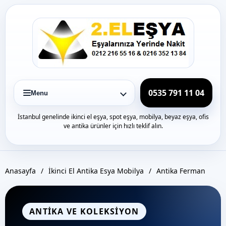
Icerige
gec
0535 791 11 04
Menu
İstanbul genelinde ikinci el eşya, spot eşya, mobilya, beyaz eşya, ofis
ve antika ürünler için hızlı teklif alın.
Anasayfa
/
İkinci El Antika Esya Mobilya
/
Antika Ferman
ANTIKA VE KOLEKSIYON