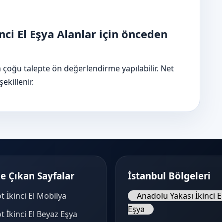
nci El Eşya Alanlar için önceden
a çoğu talepte ön değerlendirme yapılabilir. Net
killenir.
e Çıkan Sayfalar
İstanbul Bölgeleri
t İkinci El Mobilya
Anadolu Yakası İkinci E
Eşya
t İkinci El Beyaz Eşya