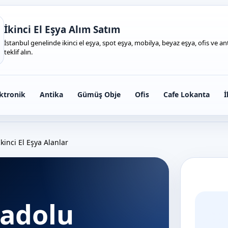
İkinci El Eşya Alım Satım
İstanbul genelinde ikinci el eşya, spot eşya, mobilya, beyaz eşya, ofis ve anti
teklif alın.
ktronik
Antika
Gümüş Obje
Ofis
Cafe Lokanta
İ
kinci El Eşya Alanlar
nadolu