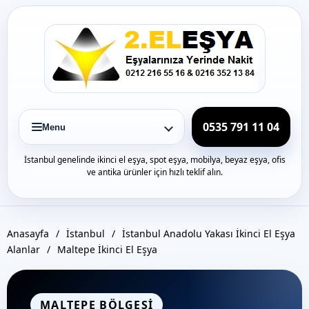
Icerige
gec
0535 791 11 04
Menu
İstanbul genelinde ikinci el eşya, spot eşya, mobilya, beyaz eşya, ofis
ve antika ürünler için hızlı teklif alın.
Anasayfa
/
İstanbul
/
İstanbul Anadolu Yakası İkinci El Eşya
Alanlar
/
Maltepe İkinci El Eşya
MALTEPE BÖLGESI