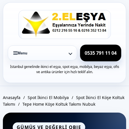
Icerige
gec
0535 791 11 04
Menu
İstanbul genelinde ikinci el eşya, spot eşya, mobilya, beyaz eşya, ofis
ve antika ürünler için hızlı teklif alın.
Anasayfa
/
Spot İkinci El Mobilya
/
Spot İkinci El Köşe Koltuk
Takımı
/
Tepe Home Köşe Koltuk Takımı Nubuk
GÜMÜŞ VE DEĞERLI OBJE