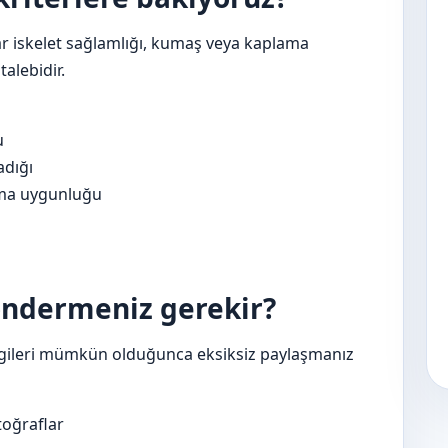
ar iskelet sağlamlığı, kumaş veya kaplama
alebidir.
u
adığı
ıma uygunluğu
göndermeniz gerekir?
 bilgileri mümkün olduğunca eksiksiz paylaşmanız
oğraflar