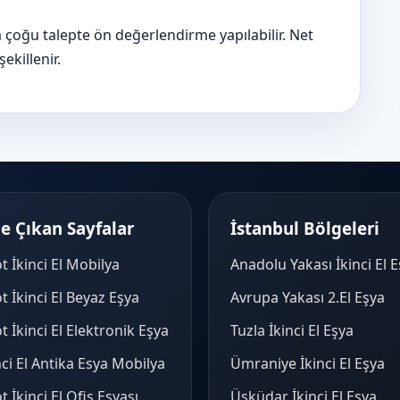
a çoğu talepte ön değerlendirme yapılabilir. Net
killenir.
e Çıkan Sayfalar
İstanbul Bölgeleri
t İkinci El Mobilya
Anadolu Yakası İkinci El 
t İkinci El Beyaz Eşya
Avrupa Yakası 2.El Eşya
t İkinci El Elektronik Eşya
Tuzla İkinci El Eşya
nci El Antika Esya Mobilya
Ümraniye İkinci El Eşya
t İkinci El Ofis Eşyası
Üsküdar İkinci El Eşya