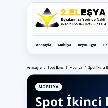
Icerige
gec
Anasayfa
Mobilya
Beyaz Eşya
Ele
Anasayfa
/
Spot İkinci El Mobilya
/
Spot İkinci 
MOBILYA
Spot İkinci 