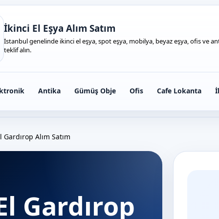
İkinci El Eşya Alım Satım
İstanbul genelinde ikinci el eşya, spot eşya, mobilya, beyaz eşya, ofis ve anti
teklif alın.
ktronik
Antika
Gümüş Obje
Ofis
Cafe Lokanta
İ
El Gardırop Alım Satım
El Gardırop