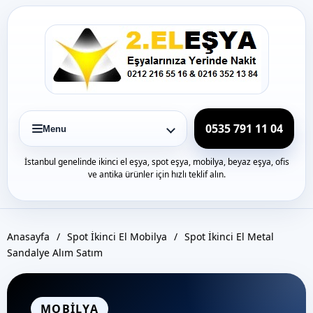
Icerige
gec
0535 791 11 04
Menu
İstanbul genelinde ikinci el eşya, spot eşya, mobilya, beyaz eşya, ofis
ve antika ürünler için hızlı teklif alın.
Anasayfa
/
Spot İkinci El Mobilya
/
Spot İkinci El Metal
Sandalye Alım Satım
MOBILYA