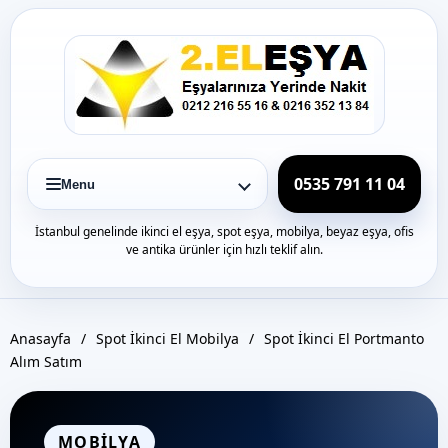
Icerige
gec
0535 791 11 04
Menu
İstanbul genelinde ikinci el eşya, spot eşya, mobilya, beyaz eşya, ofis
ve antika ürünler için hızlı teklif alın.
Anasayfa
/
Spot İkinci El Mobilya
/
Spot İkinci El Portmanto
Alım Satım
MOBILYA