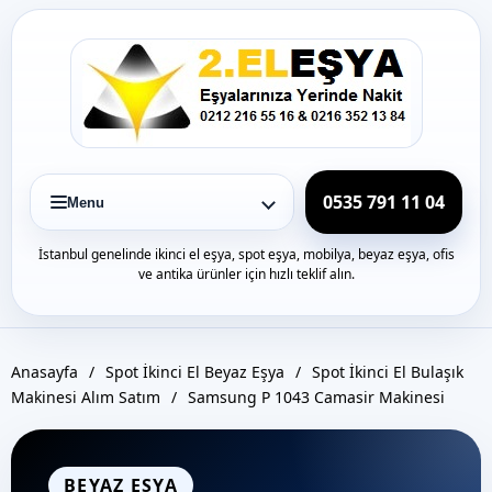
Icerige
gec
0535 791 11 04
Menu
İstanbul genelinde ikinci el eşya, spot eşya, mobilya, beyaz eşya, ofis
ve antika ürünler için hızlı teklif alın.
Anasayfa
/
Spot İkinci El Beyaz Eşya
/
Spot İkinci El Bulaşık
Makinesi Alım Satım
/
Samsung P 1043 Camasir Makinesi
BEYAZ EŞYA