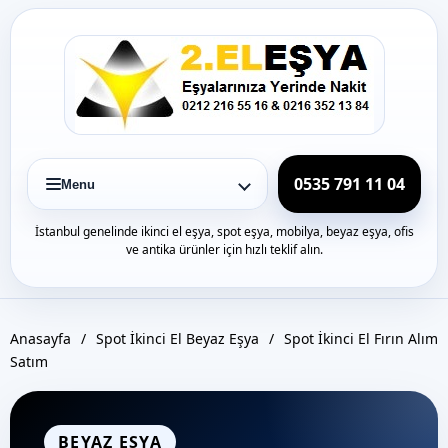
Icerige
gec
0535 791 11 04
Menu
İstanbul genelinde ikinci el eşya, spot eşya, mobilya, beyaz eşya, ofis
ve antika ürünler için hızlı teklif alın.
Anasayfa
/
Spot İkinci El Beyaz Eşya
/
Spot İkinci El Fırın Alım
Satım
BEYAZ EŞYA