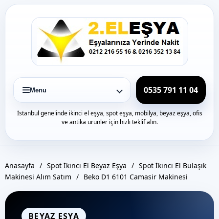
Icerige
gec
0535 791 11 04
Menu
İstanbul genelinde ikinci el eşya, spot eşya, mobilya, beyaz eşya, ofis
ve antika ürünler için hızlı teklif alın.
Anasayfa
/
Spot İkinci El Beyaz Eşya
/
Spot İkinci El Bulaşık
Makinesi Alım Satım
/
Beko D1 6101 Camasir Makinesi
BEYAZ EŞYA