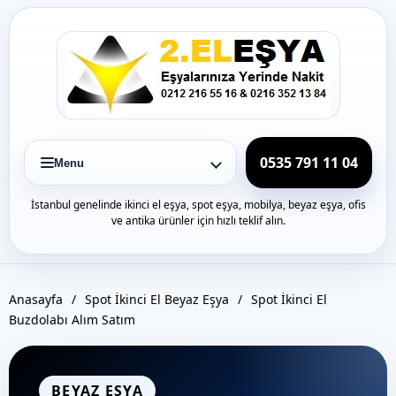
Icerige
gec
0535 791 11 04
Menu
İstanbul genelinde ikinci el eşya, spot eşya, mobilya, beyaz eşya, ofis
ve antika ürünler için hızlı teklif alın.
Anasayfa
/
Spot İkinci El Beyaz Eşya
/
Spot İkinci El
Buzdolabı Alım Satım
BEYAZ EŞYA