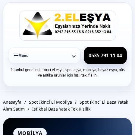
Icerige
gec
0535 791 11 04
Menu
İstanbul genelinde ikinci el eşya, spot eşya, mobilya, beyaz eşya, ofis
ve antika ürünler için hızlı teklif alın.
Anasayfa
/
Spot İkinci El Mobilya
/
Spot İkinci El Baza Yatak
Alım Satım
/
İstikbal Baza Yatak Tek Kisilik
MOBILYA