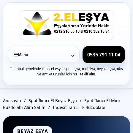
Icerige
gec
0535 791 11 04
Menu
İstanbul genelinde ikinci el eşya, spot eşya, mobilya, beyaz eşya, ofis
ve antika ürünler için hızlı teklif alın.
Anasayfa
/
Spot İkinci El Beyaz Eşya
/
Spot İkinci El Mini
Buzdolabı Alım Satım
/
İndesit Tan 5 Tk Buzdolabi
BEYAZ EŞYA