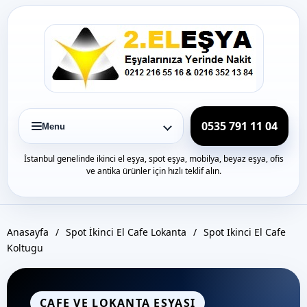
Icerige
gec
0535 791 11 04
Menu
İstanbul genelinde ikinci el eşya, spot eşya, mobilya, beyaz eşya, ofis
ve antika ürünler için hızlı teklif alın.
Anasayfa
/
Spot İkinci El Cafe Lokanta
/
Spot Ikinci El Cafe
Koltugu
CAFE VE LOKANTA EŞYASI