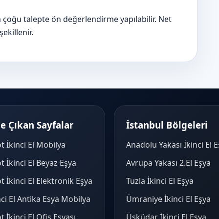
a çoğu talepte ön değerlendirme yapılabilir. Net
killenir.
e Çıkan Sayfalar
İstanbul Bölgeleri
t İkinci El Mobilya
Anadolu Yakası İkinci El 
t İkinci El Beyaz Eşya
Avrupa Yakası 2.El Eşya
t İkinci El Elektronik Eşya
Tuzla İkinci El Eşya
nci El Antika Esya Mobilya
Ümraniye İkinci El Eşya
t İkinci El Ofis Eşyası
Üsküdar İkinci El Eşya