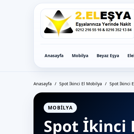
Icerige
gec
Anasayfa
Mobilya
Beyaz Eşya
Ele
Anasayfa
/
Spot İkinci El Mobilya
/
Spot İkinci 
MOBILYA
Spot İkinci 