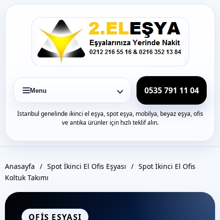
Icerige
gec
0535 791 11 04
Menu
İstanbul genelinde ikinci el eşya, spot eşya, mobilya, beyaz eşya, ofis
ve antika ürünler için hızlı teklif alın.
Anasayfa
/
Spot İkinci El Ofis Eşyası
/
Spot İkinci El Ofis
Koltuk Takımı
OFIS EŞYASI