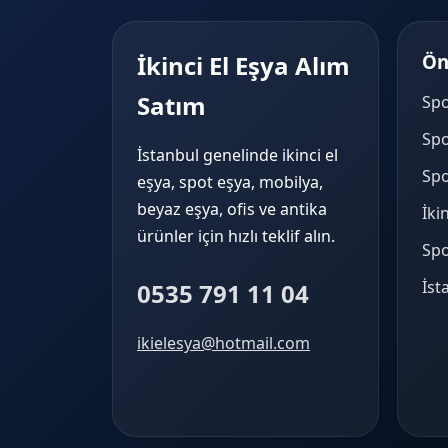
İkinci El Eşya Alım
Ön
Satım
Spo
Spo
İstanbul genelinde ikinci el
Spo
eşya, spot eşya, mobilya,
beyaz eşya, ofis ve antika
İki
ürünler için hızlı teklif alın.
Spo
İst
0535 791 11 04
ikielesya@hotmail.com