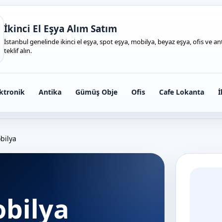
İkinci El Eşya Alım Satım
İstanbul genelinde ikinci el eşya, spot eşya, mobilya, beyaz eşya, ofis ve anti
teklif alın.
ktronik
Antika
Gümüş Obje
Ofis
Cafe Lokanta
İ
bilya
obilya