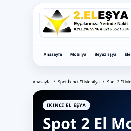
Icerige
gec
Anasayfa
Mobilya
Beyaz Eşya
Ele
Anasayfa
/
Spot İkinci El Mobilya
/
Spot 2 El Mo
İKINCI EL EŞYA
Spot 2 El M