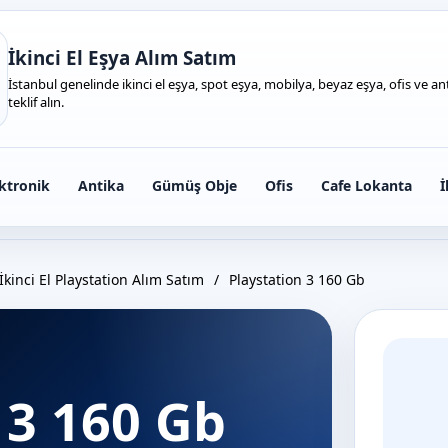
İkinci El Eşya Alım Satım
İstanbul genelinde ikinci el eşya, spot eşya, mobilya, beyaz eşya, ofis ve anti
teklif alın.
ktronik
Antika
Gümüş Obje
Ofis
Cafe Lokanta
İ
İkinci El Playstation Alım Satım
/
Playstation 3 160 Gb
 3 160 Gb