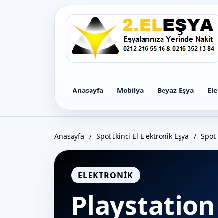
Icerige
gec
Anasayfa
Mobilya
Beyaz Eşya
Ele
Anasayfa
/
Spot İkinci El Elektronik Eşya
/
Spot 
ELEKTRONIK
Playstation