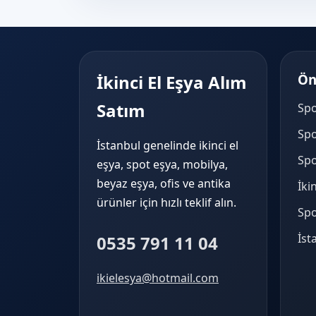
İkinci El Eşya Alım
Ön
Satım
Spo
Spo
İstanbul genelinde ikinci el
Spo
eşya, spot eşya, mobilya,
beyaz eşya, ofis ve antika
İki
ürünler için hızlı teklif alın.
Spo
İst
0535 791 11 04
ikielesya@hotmail.com