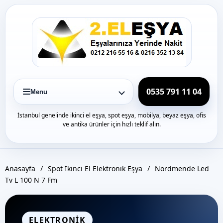
Icerige
gec
0535 791 11 04
Menu
İstanbul genelinde ikinci el eşya, spot eşya, mobilya, beyaz eşya, ofis
ve antika ürünler için hızlı teklif alın.
Anasayfa
/
Spot İkinci El Elektronik Eşya
/
Nordmende Led
Tv L 100 N 7 Fm
ELEKTRONIK