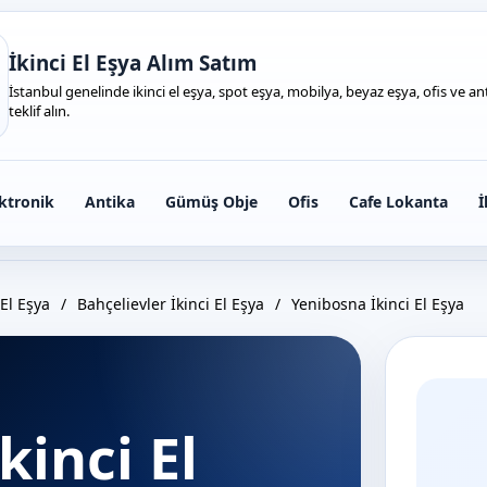
İkinci El Eşya Alım Satım
İstanbul genelinde ikinci el eşya, spot eşya, mobilya, beyaz eşya, ofis ve anti
teklif alın.
ktronik
Antika
Gümüş Obje
Ofis
Cafe Lokanta
İ
El Eşya
/
Bahçelievler İkinci El Eşya
/
Yenibosna İkinci El Eşya
kinci El