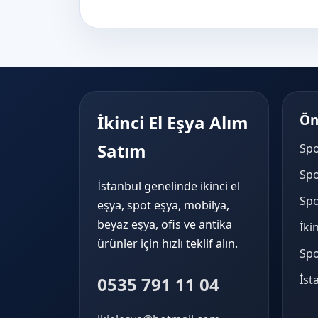
İkinci El Eşya Alım
Ön
Satım
Spo
Spo
İstanbul genelinde ikinci el
Spo
eşya, spot eşya, mobilya,
beyaz eşya, ofis ve antika
İki
ürünler için hızlı teklif alın.
Spo
İst
0535 791 11 04