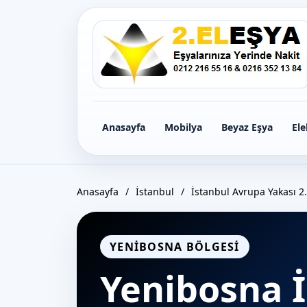
Icerige
gec
Anasayfa
Mobilya
Beyaz Eşya
Ele
Anasayfa
/
İstanbul
/
İstanbul Avrupa Yakası 2.
YENIBOSNA BÖLGESI
Yenibosna İ