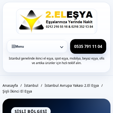
Icerige
gec
0535 791 11 04
Menu
İstanbul genelinde ikinci el eşya, spot eşya, mobilya, beyaz eşya, ofis
ve antika ürünler için hızlı teklif alın.
Anasayfa
/
İstanbul
/
İstanbul Avrupa Yakası 2.El Eşya
/
Şişli İkinci El Eşya
SISLI BÖLGESI