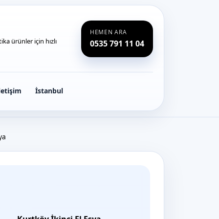
HEMEN ARA
ka ürünler için hızlı
0535 791 11 04
letişim
İstanbul
ya
Kurtköy İkinci El Eşya