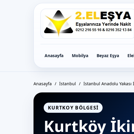
Icerige
gec
Anasayfa
Mobilya
Beyaz Eşya
Ele
Anasayfa
/
İstanbul
/
İstanbul Anadolu Yakası İ
KURTKOY BÖLGESI
Kurtköy İki