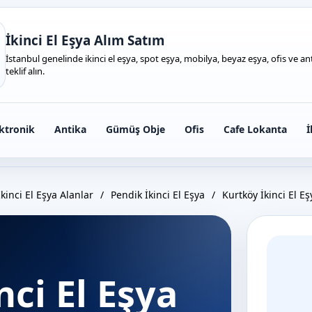
İkinci El Eşya Alım Satım
İstanbul genelinde ikinci el eşya, spot eşya, mobilya, beyaz eşya, ofis ve anti
teklif alın.
ktronik
Antika
Gümüş Obje
Ofis
Cafe Lokanta
İ
kinci El Eşya Alanlar
/
Pendik İkinci El Eşya
/
Kurtköy İkinci El Eş
nci El Eşya