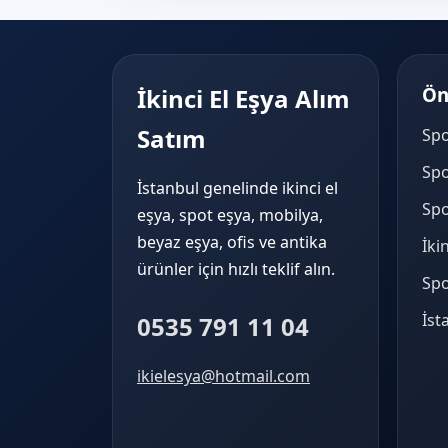
İkinci El Eşya Alım
Ön
Satım
Spo
Spo
İstanbul genelinde ikinci el
Spo
eşya, spot eşya, mobilya,
beyaz eşya, ofis ve antika
İki
ürünler için hızlı teklif alın.
Spo
İst
0535 791 11 04
ikielesya@hotmail.com