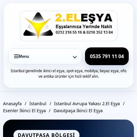
Icerige
gec
0535 791 11 04
Menu
İstanbul genelinde ikinci el eşya, spot eşya, mobilya, beyaz eşya, ofis
ve antika ürünler için hızlı teklif alın.
Anasayfa
/
İstanbul
/
İstanbul Avrupa Yakası 2.El Eşya
/
Esenler İkinci El Eşya
/
Davutpaşa İkinci El Eşya
DAVUTPASA BÖLGESI