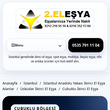
Icerige
gec
0535 791 11 04
Menu
İstanbul genelinde ikinci el eşya, spot eşya, mobilya, beyaz eşya, ofis
ve antika ürünler için hızlı teklif alın.
Anasayfa
/
İstanbul
/
İstanbul Anadolu Yakası İkinci El Eşya
Alanlar
/
Üsküdar İkinci El Eşya
/
Cubuklu İkinci El Eşya
CUBUKLU BÖLGESI