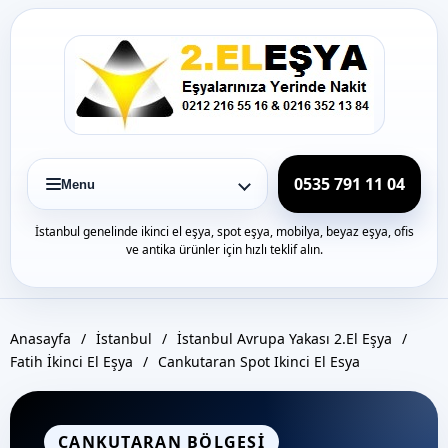
Icerige
gec
0535 791 11 04
Menu
İstanbul genelinde ikinci el eşya, spot eşya, mobilya, beyaz eşya, ofis
ve antika ürünler için hızlı teklif alın.
Anasayfa
/
İstanbul
/
İstanbul Avrupa Yakası 2.El Eşya
/
Fatih İkinci El Eşya
/
Cankutaran Spot Ikinci El Esya
CANKUTARAN BÖLGESI