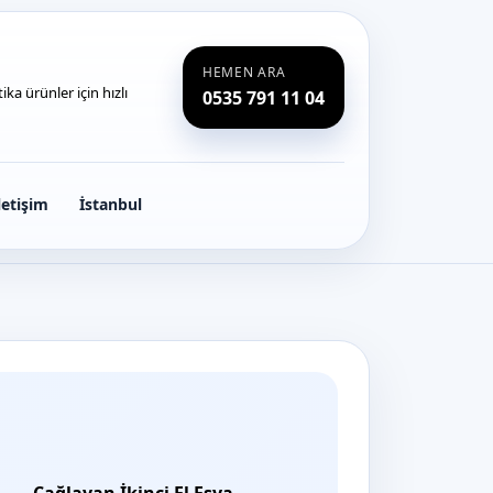
HEMEN ARA
ka ürünler için hızlı
0535 791 11 04
letişim
İstanbul
Cağlayan İkinci El Eşya