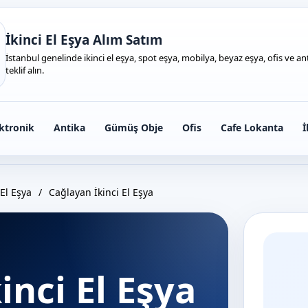
İkinci El Eşya Alım Satım
İstanbul genelinde ikinci el eşya, spot eşya, mobilya, beyaz eşya, ofis ve anti
teklif alın.
ktronik
Antika
Gümüş Obje
Ofis
Cafe Lokanta
İ
El Eşya
/
Cağlayan İkinci El Eşya
inci El Eşya