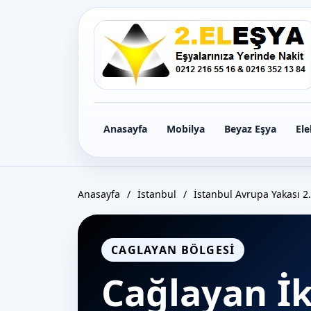
Icerige
gec
Anasayfa
Mobilya
Beyaz Eşya
Ele
Anasayfa
/
İstanbul
/
İstanbul Avrupa Yakası 2.
CAGLAYAN BÖLGESI
Cağlayan İk