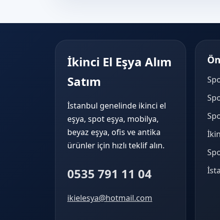
İkinci El Eşya Alım
Ön
Satım
Spo
Spo
İstanbul genelinde ikinci el
Spo
eşya, spot eşya, mobilya,
beyaz eşya, ofis ve antika
İki
ürünler için hızlı teklif alın.
Spo
İst
0535 791 11 04
ikielesya@hotmail.com