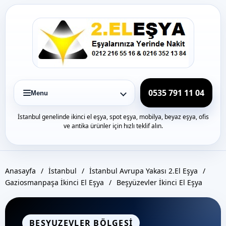
Icerige
gec
0535 791 11 04
Menu
İstanbul genelinde ikinci el eşya, spot eşya, mobilya, beyaz eşya, ofis
ve antika ürünler için hızlı teklif alın.
Anasayfa
/
İstanbul
/
İstanbul Avrupa Yakası 2.El Eşya
/
Gaziosmanpaşa İkinci El Eşya
/
Beşyüzevler İkinci El Eşya
BESYUZEVLER BÖLGESI