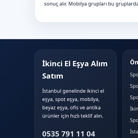
sonuç alır. Mobilya grupları bu gruplarda
İkinci El Eşya Alım
Ön
Satım
Spo
Spo
İstanbul genelinde ikinci el
Spo
eşya, spot eşya, mobilya,
beyaz eşya, ofis ve antika
İki
ürünler için hızlı teklif alın.
Spo
İst
0535 791 11 04