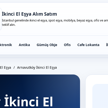
İkinci El Eşya Alım Satım
İstanbul genelinde ikinci el eşya, spot eşya, mobilya, beyaz eşya, ofis ve anti
teklif alın.
ktronik
Antika
Gümüş Obje
Ofis
Cafe Lokanta
İ
El Eşya
/
Arnavutköy İkinci El Eşya
İkinci El