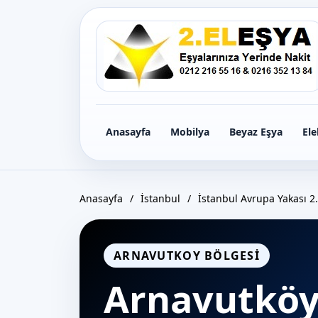
Icerige
gec
Anasayfa
Mobilya
Beyaz Eşya
Ele
Anasayfa
/
İstanbul
/
İstanbul Avrupa Yakası 2.
ARNAVUTKOY BÖLGESI
Arnavutköy 