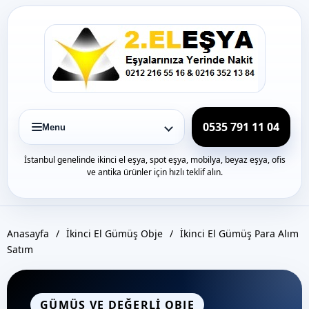
Icerige
gec
0535 791 11 04
Menu
İstanbul genelinde ikinci el eşya, spot eşya, mobilya, beyaz eşya, ofis
ve antika ürünler için hızlı teklif alın.
Anasayfa
/
İkinci El Gümüş Obje
/
İkinci El Gümüş Para Alım
Satım
GÜMÜŞ VE DEĞERLI OBJE