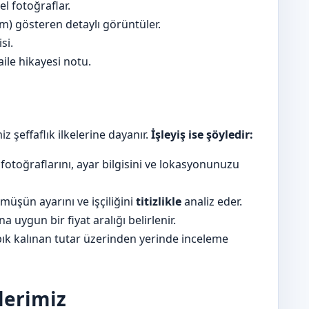
l fotoğraflar.
rım) gösteren detaylı görüntüler.
si.
aile hikayesi notu.
z şeffaflık ilkelerine dayanır.
İşleyiş ise şöyledir:
toğraflarını, ayar bilgisini ve lokasyonunuzu
üşün ayarını ve işçiliğini
titizlikle
analiz eder.
a uygun bir fiyat aralığı belirlenir.
k kalınan tutar üzerinden yerinde inceleme
lerimiz