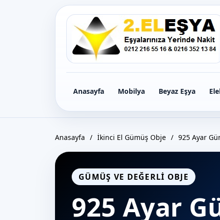
Icerige
gec
Anasayfa
Mobilya
Beyaz Eşya
Ele
Anasayfa
/
İkinci El Gümüş Obje
/
925 Ayar Gü
GÜMÜŞ VE DEĞERLI OBJE
925 Ayar G