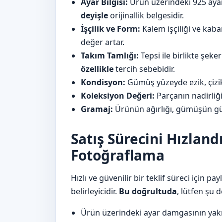
Ayar Bilgisi:
Ürün üzerindeki 925 ayar 
deyişle
orijinallik belgesidir.
İşçilik ve Form:
Kalem işçiliği ve kaba
değer artar.
Takım Tamlığı:
Tepsi ile birlikte şeke
özellikle
tercih sebebidir.
Kondisyon:
Gümüş yüzeyde ezik, çizik
Koleksiyon Değeri:
Parçanın nadirliğ
Gramaj:
Ürünün ağırlığı, gümüşün gün
Satış Sürecini Hızland
Fotoğraflama
Hızlı ve güvenilir bir teklif süreci için pa
belirleyicidir.
Bu doğrultuda
, lütfen şu d
Ürün üzerindeki ayar damgasının yakı