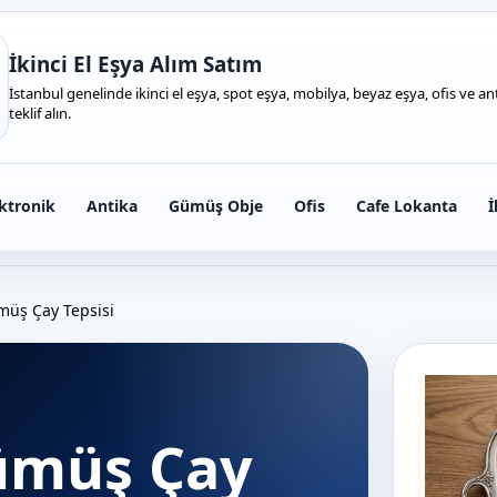
İkinci El Eşya Alım Satım
İstanbul genelinde ikinci el eşya, spot eşya, mobilya, beyaz eşya, ofis ve anti
teklif alın.
ktronik
Antika
Gümüş Obje
Ofis
Cafe Lokanta
İ
müş Çay Tepsisi
ümüş Çay