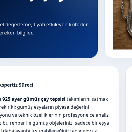
el değerleme, fiyatı etkileyen kriterler
ereken bilgiler.
kspertiz Süreci
n
925 ayar gümüş çay tepsisi
takımlarını satmak
ekir ki; gümüş eşyaların piyasa değerini
onu ve teknik özelliklerinin profesyonelce analiz
ız bu rehber ile gümüş objelerinizi sadece bir eşya
ıl daha avantajlı sunabileceğinizi anlatıyoruz.