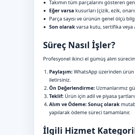
Takımın tüm parçalarını gösteren gene
Eğer varsa
kusurları (çizik, ezik, ona
Parça sayısı ve ürünün genel ölçü bilgi
Son olarak
varsa kutu, sertifika veya 
Süreç Nasıl İşler?
Profesyonel ikinci el gümüş alım sürecimi
Paylaşım:
WhatsApp üzerinden ürün fo
iletirsiniz.
Ön Değerlendirme:
Uzmanlarımız güm
Teklif:
Ürün için adil ve piyasa şartların
Alım ve Ödeme:
Sonuç olarak
mutabı
yapılarak ödeme süreci tamamlanır.
İlgili Hizmet Kategori