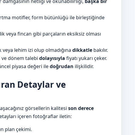
damgasının netliği ve okunabilirliği,
başka bir
rtma motifler, form bütünlüğü ile birleştiğinde
rlik veya fincan gibi parçaların eksiksiz olması
 veya lehim izi olup olmadığına
dikkatle
bakılır.
i ve dönem talebi
dolayısıyla
fiyatı yukarı çeker.
cel piyasa değeri ile
doğrudan
ilişkilidir.
ıran Detaylar ve
ylaşacağınız görsellerin kalitesi
son derece
etayları içeren fotoğraflar iletin:
n plan çekimi.